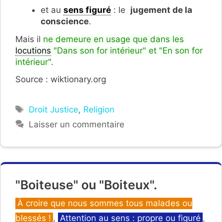
et au
sens figuré
: le
jugement de la
conscience
.
Mais il
ne demeure en usage que dans les
locutions
"Dans son for intérieur" et "En son for
intérieur"
.
Source : wiktionary.org
Étiquettes
Droit Justice
,
Religion
Laisser un commentaire
"Boiteuse" ou "Boiteux".
Catégories
À croire que nous sommes tous malades ou
blessés !
,
Attention au sens : propre ou figuré
,