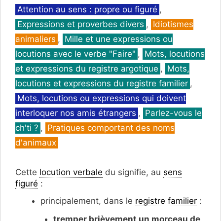
Catégories
Attention au sens : propre ou figuré
,
Expressions et proverbes divers
,
Idiotismes
animaliers
,
Mille et une expressions ou
locutions avec le verbe "Faire"
,
Mots, locutions
et expressions du registre argotique
,
Mots,
locutions et expressions du registre familier
,
Mots, locutions ou expressions qui doivent
interloquer nos amis étrangers
,
Parlez-vous le
ch'ti ?
,
Pratiques comportant des noms
d'animaux
Cette
locution verbale
du signifie, au
sens
figuré
:
principalement, dans le
registre familier
:
tremper brièvement un morceau de