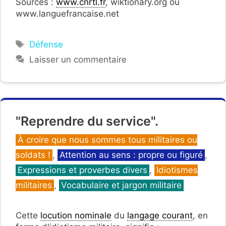
Sources :
www.cnrtl.fr
, wiktionary.org ou
www.languefrancaise.net
Étiquettes
Défense
Laisser un commentaire
"Reprendre du service".
Catégories
À croire que nous sommes tous militaires ou
soldats !
,
Attention au sens : propre ou figuré
,
Expressions et proverbes divers
,
Idiotismes
militaires
,
Vocabulaire et jargon militaire
Cette
locution nominale
du
langage courant
, en