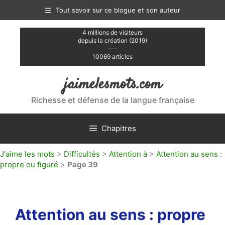
Aller
Tout savoir sur ce blogue et son auteur
au
contenu
4 millions de visiteurs
depuis la création (2019)
---
10069 articles
jaimelesmots.com
Richesse et défense de la langue française
Chapitres
J'aime les mots
>
Difficultés
>
Attention à
>
Attention au sens :
propre ou figuré
>
Page 39
Attention au sens : propre