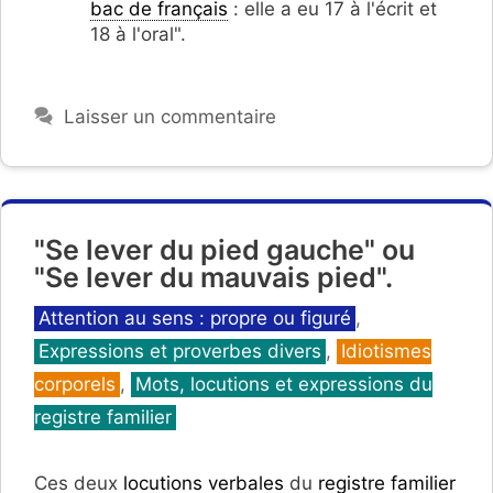
bac de français
: elle a eu 17 à l'écrit et
18 à l'oral".
Laisser un commentaire
"Se lever du pied gauche" ou
"Se lever du mauvais pied".
Catégories
Attention au sens : propre ou figuré
,
Expressions et proverbes divers
,
Idiotismes
corporels
,
Mots, locutions et expressions du
registre familier
Ces deux
locutions verbales
du
registre familier