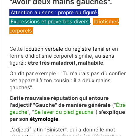
"Avoir deux mains gauches".
Catégories
Attention au sens : propre ou figuré
,
Expressions et proverbes divers
,
Idiotismes
corporels
Cette
locution verbale
du
registre familier
en
forme d'idiotisme corporel signifie, au
sens
figuré
:
être très maladroit, malhabile
.
On dit par exemple : "Tu n'aurais pas dû confier
cet appareil à ton cousin : il a deux mains
gauches".
Cette mauvaise réputation qui entoure
l'adjectif "Gauche" de manière générale
("
Être
gauche
", "
Se lever du pied gauche
")
s’explique
par son
étymologie
.
L’adjectif latin "Sinister", qui a donné le mot