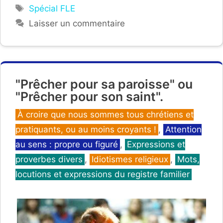
Étiquettes
Spécial FLE
Laisser un commentaire
"Prêcher pour sa paroisse" ou
"Prêcher pour son saint".
Catégories
À croire que nous sommes tous chrétiens et
pratiquants, ou au moins croyants !
,
Attention
au sens : propre ou figuré
,
Expressions et
proverbes divers
,
Idiotismes religieux
,
Mots,
locutions et expressions du registre familier