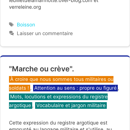
lebilletdelamarmotte.over-blog.com et
verreleine.org
Étiquettes
Boisson
Laisser un commentaire
"Marche ou crève".
Catégories
À croire que nous sommes tous militaires ou
soldats !
,
Attention au sens : propre ou figuré
,
Mots, locutions et expressions du registre
argotique
,
Vocabulaire et jargon militaire
Cette expression du registre argotique est
emprunté au langage militaire et s'utilise, au