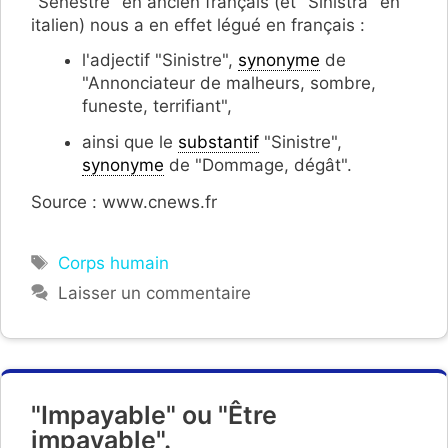
"Senestre" en ancien français (et "Sinistra" en
italien) nous a en effet légué en français :
l'adjectif "Sinistre",
synonyme
de
"Annonciateur de malheurs, sombre,
funeste, terrifiant",
ainsi que le
substantif
"Sinistre",
synonyme
de "Dommage, dégât".
Source : www.cnews.fr
Étiquettes
Corps humain
Laisser un commentaire
"Impayable" ou "Être
impayable".