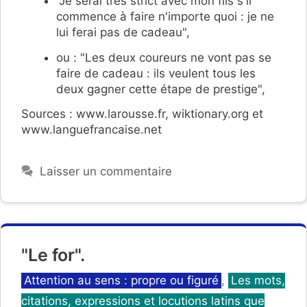
"Je serai très strict avec mon fils s'il
commence à faire n'importe quoi : je ne
lui ferai pas de cadeau",
ou : "Les deux coureurs ne vont pas se
faire de cadeau : ils veulent tous les
deux gagner cette étape de prestige",
Sources : www.larousse.fr, wiktionary.org et
www.languefrancaise.net
Laisser un commentaire
"Le for".
Catégories
Attention au sens : propre ou figuré
,
Les mots,
citations, expressions et locutions latins que