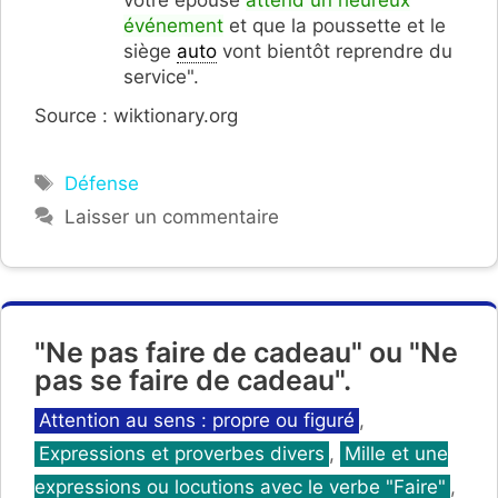
événement
et que la poussette et le
siège
auto
vont bientôt reprendre du
service".
Source : wiktionary.org
Étiquettes
Défense
Laisser un commentaire
"Ne pas faire de cadeau" ou "Ne
pas se faire de cadeau".
Catégories
Attention au sens : propre ou figuré
,
Expressions et proverbes divers
,
Mille et une
expressions ou locutions avec le verbe "Faire"
,