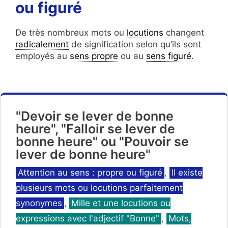
ou figuré
De très nombreux mots ou
locutions
changent
radicalement
de signification selon qu’ils sont
employés au
sens propre
ou au
sens figuré
.
"Devoir se lever de bonne
heure", "Falloir se lever de
bonne heure" ou "Pouvoir se
lever de bonne heure"
Catégories
Attention au sens : propre ou figuré
,
Il existe
plusieurs mots ou locutions parfaitement
synonymes
,
Mille et une locutions ou
expressions avec l'adjectif "Bonne"
,
Mots,