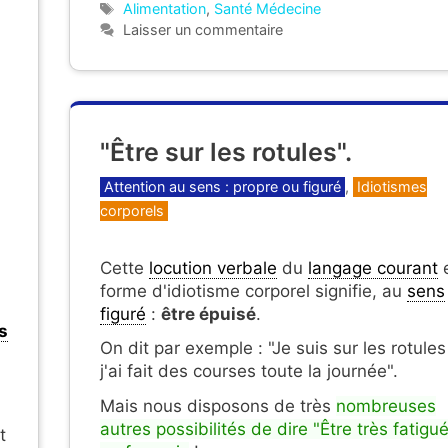
Étiquettes
Alimentation
,
Santé Médecine
Laisser un commentaire
"Être sur les rotules".
Catégories
Attention au sens : propre ou figuré
,
Idiotismes
corporels
Cette
locution verbale
du
langage courant
forme d'idiotisme corporel signifie, au
sens
figuré
:
être épuisé
.
s
On dit par exemple : "Je suis sur les rotules
j'ai fait des courses toute la journée".
Mais nous disposons de très
nombreuses
autres possibilités de dire "Être très fatigu
t