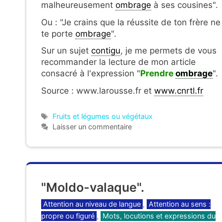
malheureusement
ombrage
à ses cousines".
Ou : "Je crains que la réussite de ton frère ne
te porte
ombrage
".
Sur un sujet
contigu
, je me permets de vous
recommander la lecture de mon article
consacré à l'expression "
Prendre
ombrage
".
Source : www.larousse.fr et
www.cnrtl.fr
Étiquettes
Fruits et légumes ou végétaux
Laisser un commentaire
"Moldo-valaque".
Catégories
Attention au niveau de langue
,
Attention au sens :
propre ou figuré
,
Mots, locutions et expressions du