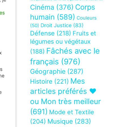
Corps
Cinéma
(376)
tes
humain
(589)
Couleurs
Droit Justice
(83)
(50)
Défense
(218)
Fruits et
légumes ou végétaux
Fâchés avec le
(188)
x
français
(976)
es
Géographie
(287)
me
Mes
Histoire
(221)
articles préférés ❤
e
ou Mon très meilleur
(691)
Mode et Textile
Musique
(283)
(204)