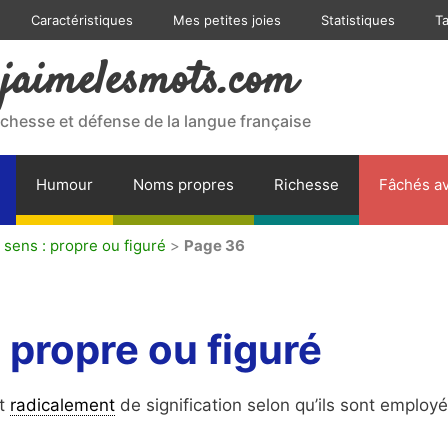
Caractéristiques
Mes petites joies
Statistiques
T
jaimelesmots.com
ichesse et défense de la langue française
Humour
Noms propres
Richesse
Fâchés av
 sens : propre ou figuré
>
Page 36
 propre ou figuré
t
radicalement
de signification selon qu’ils sont employ