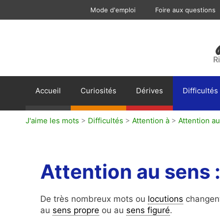
Aller
Mode d'emploi
Foire aux questions
au
contenu
R
Accueil
Curiosités
Dérives
Difficultés
J'aime les mots
>
Difficultés
>
Attention à
>
Attention au
Attention au sens :
De très nombreux mots ou
locutions
changen
au
sens propre
ou au
sens figuré
.