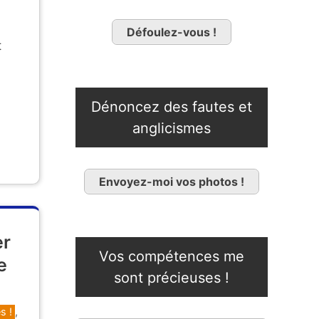
Défoulez-vous !
t
Dénoncez des fautes et
anglicismes
Envoyez-moi vos photos !
er
Vos compétences me
e
sont précieuses !
s !
,