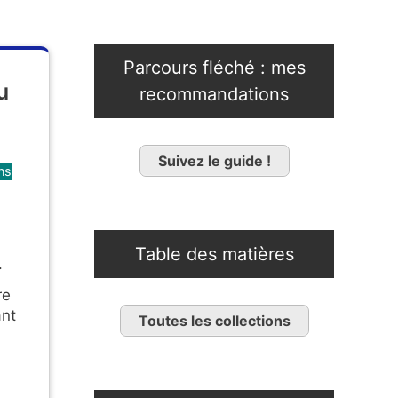
Parcours fléché : mes
u
recommandations
Suivez le guide !
ns
Table des matières
.
re
ant
Toutes les collections