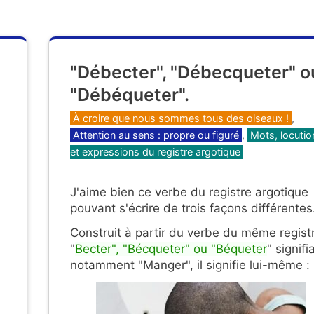
"Débecter", "Débecqueter" o
"Débéqueter".
Catégories
À croire que nous sommes tous des oiseaux !
,
Attention au sens : propre ou figuré
,
Mots, locutio
et expressions du registre argotique
J'aime bien ce verbe du registre argotique
pouvant s'écrire de trois façons différentes
Construit à partir du verbe du même regist
"
Becter", "Bécqueter" ou "Béqueter
" signifi
notamment "Manger", il signifie lui-même :