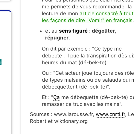
me permets de vous recommander la
lecture de mon
article consacré à tou
les façons de dire "Vomir" en français
.
et au
sens figuré
:
dégoûter,
répugner
.
On dit par exemple : "Ce type me
débecte : il pue la transpiration dès di
e
heures du mat (dé-bek-te)".
Ou : "Cet acteur joue toujours des rôl
de types malsains ou de salauds qui 
débecquettent (dé-bek-te)".
Et : "
Ça
me débequette (dé-bek-te) d
ramasser ce truc avec les mains".
Sources : www.larousse.fr,
www.cnrtl.fr
, Le
Robert et wiktionary.org