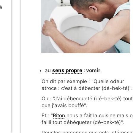
é
au
sens propre
: vomir
.
On dit par exemple : "Quelle odeur
atroce : c'est à débecter (dé-bek-té)".
Ou : "J'ai débecqueté (dé-bek-té) tout
que j'avais bouffé".
Et : "
Riton
nous a fait la cuisine mais 
failli tout débéqueter (dé-bek-té)".
Pour les personnes que cela intéresse,