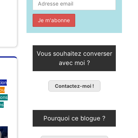
Vous souhaitez converser
avec moi ?
tion
Contactez-moi !
 ou
ions
ns
Pourquoi ce blogue ?