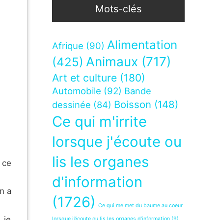
Mots-clés
Alimentation
Afrique
(90)
Animaux
(717)
(425)
Art et culture
(180)
Automobile
(92)
Bande
Boisson
(148)
dessinée
(84)
Ce qui m'irrite
lorsque j'écoute ou
lis les organes
 ce
d'information
on a
(1726)
Ce qui me met du baume au coeur
 je
lorsque j’écoute ou lis les organes d’information
(9)