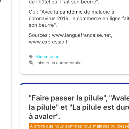
e
de l'hôtel qu'il fait son beurre".
Ou : "Avec la
pandémie
de maladie à
coronavirus 2019, le commerce en ligne fai
son beurre".
Sources : www.languefrancaise.net,
"
www.expressio.fr
Étiquettes
Alimentation
Laisser un commentaire
"Faire passer la pilule", "Aval
la pilule" et "La pilule est dur
à avaler".
Catégories
À croire que nous sommes tous malades ou blessé