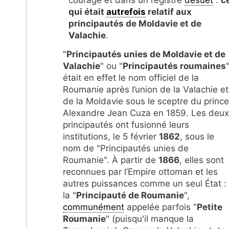
courage et dans un registre
désuet
:
c
qui était
autrefois
relatif aux
principautés de Moldavie et de
Valachie
.
"
Principautés unies de Moldavie et de
Valachie
" ou "
Principautés roumaines
était en effet le nom officiel de la
Roumanie après l’union de la Valachie et
de la Moldavie sous le sceptre du prince
Alexandre Jean Cuza en 1859. Les deux
principautés ont fusionné leurs
institutions, le 5 février
1862
, sous le
nom de "Principautés unies de
Roumanie". À partir de
1866
, elles sont
reconnues par l’Empire ottoman et les
autres puissances comme un seul État :
la "
Principauté de Roumanie
",
communément
appelée parfois "
Petite
Roumanie
" (puisqu'il manque la