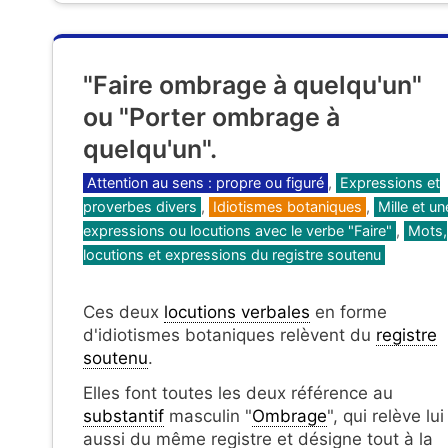
"Faire ombrage à quelqu'un"
ou "Porter ombrage à
quelqu'un".
Catégories
Attention au sens : propre ou figuré
,
Expressions et
proverbes divers
,
Idiotismes botaniques
,
Mille et un
expressions ou locutions avec le verbe "Faire"
,
Mots,
locutions et expressions du registre soutenu
Ces deux
locutions verbales
en forme
d'idiotismes botaniques relèvent du
registre
soutenu
.
Elles font toutes les deux référence au
substantif
masculin "
Ombrage
", qui relève lui
aussi du même registre et désigne tout à la