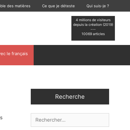
able des matières
Ce que je déteste
Qui suis-je ?
4 millions de visiteurs
depuis la création (2019)
---
10069 articles
ec le français
Recherche
Rechercher :
és