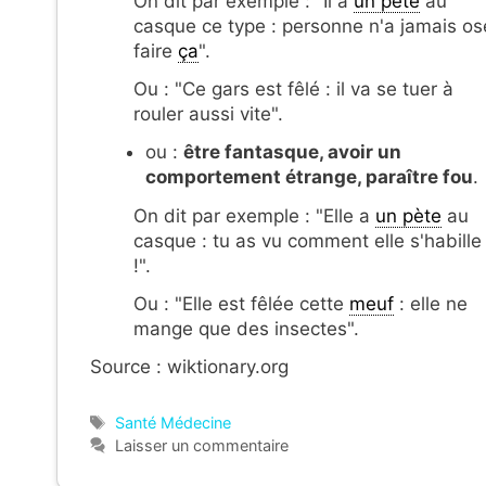
On dit par exemple : "Il a
un pète
au
casque ce type : personne n'a jamais os
faire
ça
".
Ou : "Ce gars est fêlé : il va se tuer à
rouler aussi vite".
ou :
être fantasque, avoir un
comportement étrange, paraître fou
.
On dit par exemple : "Elle a
un pète
au
casque : tu as vu comment elle s'habille
!".
Ou : "Elle est fêlée cette
meuf
: elle ne
mange que des insectes".
Source : wiktionary.org
Étiquettes
Santé Médecine
Laisser un commentaire