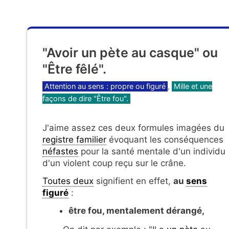
"Avoir un pète au casque" ou
"Être fêlé".
Catégories
Attention au sens : propre ou figuré
,
Mille et une
façons de dire "Être fou".
J'aime assez ces deux formules imagées du
registre familier
évoquant les conséquences
néfastes
pour la santé mentale d'un individu
d'un violent coup reçu sur le crâne.
Toutes deux
signifient en effet,
au
sens
figuré
:
être fou, mentalement dérangé,