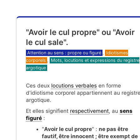
"Avoir le cul propre" ou "Avoir
le cul sale".
Catégories
Attention au sens : propre ou figuré
,
Idiotismes
corporels
,
Mots, locutions et expressions du registre
argotique
Ces deux
locutions verbales
en forme
d'idiotisme corporel appartiennent au registr
argotique.
Et elles signifient
respectivement
, au
sens
figuré
:
"
Avoir le cul propre
" :
ne pas être
fautif, être innocent ; être exempt de