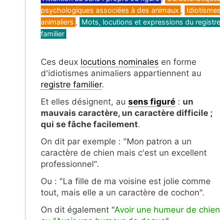
psychologiques associées à des animaux
,
Idiotisme
animaliers
,
Mots, locutions et expressions du registr
familier
Ces deux
locutions nominales
en forme
d'idiotismes animaliers appartiennent au
registre familier
.
Et elles désignent, au
sens figuré
:
un
mauvais caractère, un caractère difficile ;
qui se fâche facilement
.
On dit par exemple : "Mon patron a un
caractère de chien mais c'est un excellent
professionnel".
Ou : "La fille de ma voisine est jolie comme
tout, mais elle a un caractère de cochon".
On dit également "
Avoir une humeur de chien