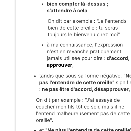
bien compter là-dessus ;
s’attendre à cela
,
On dit par exemple : "Je l'entends
bien de cette oreille : tu seras
toujours le bienvenu chez moi".
à ma connaissance, l'expression
n'est en revanche pratiquement
jamais utilisée pour dire :
d'accord,
approuver
,
tandis que sous sa forme négative, "
N
pas l'entendre de cette oreille
" signifi
:
ne pas être d'accord, désapprouver
,
On dit par exemple : "J'ai essayé de
coucher mon fils tôt ce soir, mais il ne
l'entend malheureusement pas de cette
oreille".
et "
Ne plus l'entendre de cette oreille