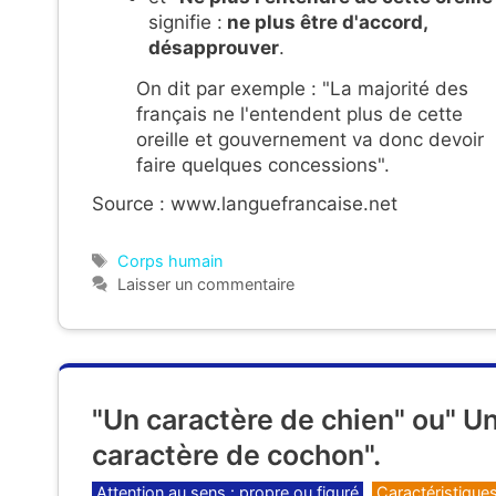
signifie :
ne plus être d'accord
,
désapprouver
.
On dit par exemple : "La majorité des
français ne l'entendent plus de cette
oreille et gouvernement va donc devoir
faire quelques concessions".
Source : www.languefrancaise.net
Étiquettes
Corps humain
Laisser un commentaire
"Un caractère de chien" ou" U
caractère de cochon".
Catégories
Attention au sens : propre ou figuré
,
Caractéristique