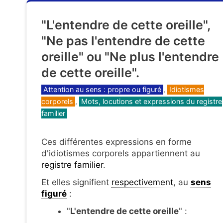
"L'entendre de cette oreille",
"Ne pas l'entendre de cette
oreille" ou "Ne plus l'entendre
de cette oreille".
Catégories
Attention au sens : propre ou figuré
,
Idiotismes
corporels
,
Mots, locutions et expressions du registre
familier
Ces différentes expressions en forme
d'idiotismes corporels appartiennent au
registre familier
.
Et elles signifient
respectivement
, au
sens
figuré
:
"
L'entendre de cette oreille
" :