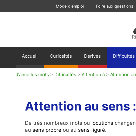
Aller
Mode d'emploi
Foire aux questions
au
contenu
R
Accueil
Curiosités
Dérives
Difficultés
J'aime les mots
>
Difficultés
>
Attention à
>
Attention au
Attention au sens :
De très nombreux mots ou
locutions
changen
au
sens propre
ou au
sens figuré
.