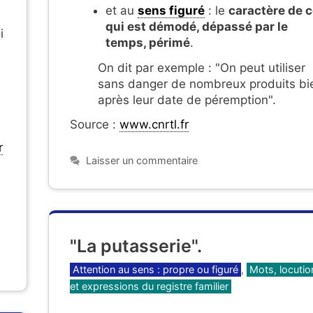
et au
sens figuré
: le
caractère de 
qui est démodé, dépassé par le
i
temps, périmé
.
On dit par exemple : "On peut utiliser
sans danger de nombreux produits bi
après leur date de péremption".
Source :
www.cnrtl.fr
r
Laisser un commentaire
"La putasserie".
Catégories
Attention au sens : propre ou figuré
,
Mots, locutio
et expressions du registre familier