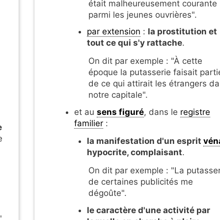
était malheureusement courante
parmi les jeunes ouvrières".
par extension
:
la prostitution et
tout ce qui s'y rattache
.
On dit par exemple : "À cette
époque la putasserie faisait parti
de ce qui attirait les étrangers d
notre capitale".
et au
sens figuré
, dans le
registre
familier
:
e
e
la manifestation d'un esprit
vén
hypocrite, complaisant
.
On dit par exemple : "La putasser
de certaines publicités me
dégoûte".
le caractère d'une activité par
"