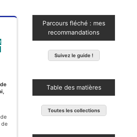
Parcours fléché : mes
recommandations
t
Suivez le guide !
 de
Table des matières
i,
Toutes les collections
 de
 de