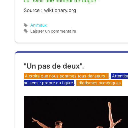
ou "Avoir une humeur de dogue
".
Source : wiktionary.org
Étiquettes
Animaux
Laisser un commentaire
"Un pas de deux".
Catégories
À croire que nous sommes tous danseurs !
,
Attentio
au sens : propre ou figuré
,
Idiotismes numériques