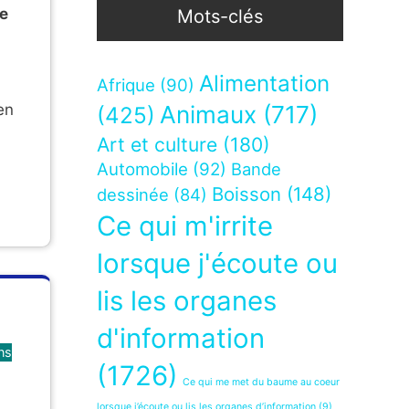
ce
Mots-clés
Alimentation
Afrique
(90)
Animaux
(717)
en
(425)
Art et culture
(180)
Automobile
(92)
Bande
Boisson
(148)
dessinée
(84)
Ce qui m'irrite
lorsque j'écoute ou
lis les organes
d'information
ns
(1726)
Ce qui me met du baume au coeur
lorsque j’écoute ou lis les organes d’information
(9)