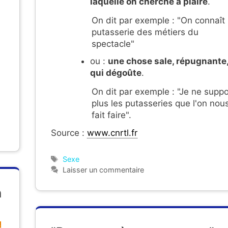
laquelle on cherche à plaire
.
On dit par exemple : "On connaît 
putasserie des métiers du
spectacle"
ou :
une chose sale, répugnante
qui dégoûte
.
On dit par exemple : "Je ne supp
plus les putasseries que l'on nou
fait faire".
Source :
www.cnrtl.fr
Étiquettes
Sexe
Laisser un commentaire
n
s