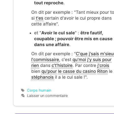
tout reproche
.
On dit par exemple : "Tant mieux pour to
si
t'es
certain d'avoir le cul propre dans
cette affaire".
et "
Avoir le cul sale
" :
être fautif,
coupable ; pouvoir être mis en cause
dans une affaire
.
On dit par exemple : "
C'que
j'sais
m'sieu
l'commissaire
, c'est
qu'moi
j'y suis pour
rien
dans
c't'histoire
. Par contre
j'crois
bien
qu'pour
le casse du casino
Riton
le
stéphanois
il a le cul sale !".
Étiquettes
Corps humain
Laisser un commentaire