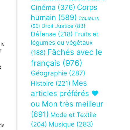
Corps
Cinéma
(376)
humain
(589)
Couleurs
Droit Justice
(83)
(50)
Défense
(218)
Fruits et
légumes ou végétaux
ie
Fâchés avec le
t
(188)
français
(976)
t
Géographie
(287)
Mes
Histoire
(221)
articles préférés ❤
ou Mon très meilleur
(691)
Mode et Textile
Musique
(283)
(204)
ie