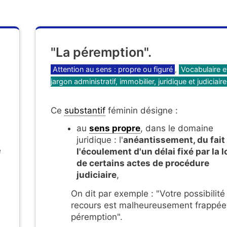
"La péremption".
Catégories
Attention au sens : propre ou figuré
,
Vocabulaire e
jargon administratif, immobilier, juridique et judiciaire
Ce
substantif
féminin désigne :
au
sens propre
, dans le domaine
juridique : l'
anéantissement, du fait
e
l'écoulement d'un délai fixé par la lo
de certains actes de procédure
judiciaire
,
On dit par exemple : "Votre possibilité
recours est malheureusement frappée
péremption".