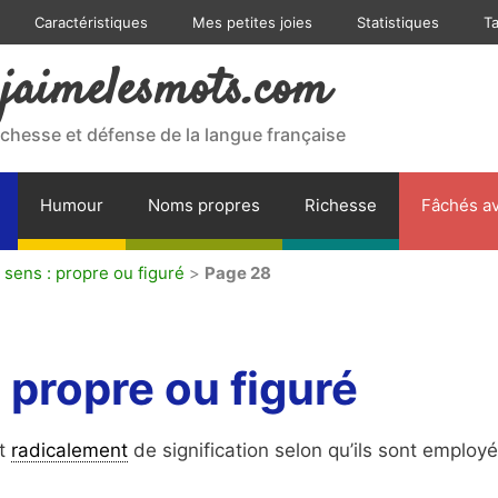
Caractéristiques
Mes petites joies
Statistiques
T
jaimelesmots.com
ichesse et défense de la langue française
Humour
Noms propres
Richesse
Fâchés av
 sens : propre ou figuré
>
Page 28
 propre ou figuré
t
radicalement
de signification selon qu’ils sont employ