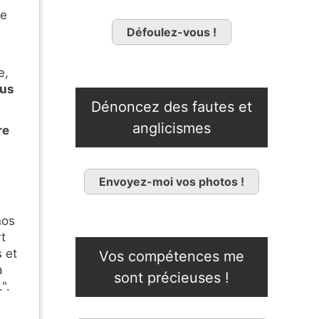
de
Défoulez-vous !
e,
ous
Dénoncez des fautes et
anglicismes
re
Envoyez-moi vos photos !
nos
rt
 et
Vos compétences me
a
sont précieuses !
.".