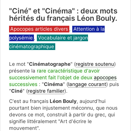
"Ciné" et "Cinéma" : deux mots
hérités du français Léon Bouly.
Catégories
Apocopes articles divers
,
Attention à la
polysémie
,
Vocabulaire et jargon
cinématographique
Le mot "
Cinématographe
" (
registre soutenu
)
présente la
rare caractéristique d'avoir
successivement fait l'objet de deux
apocopes
successives
: "
Cinéma
" (
langage courant
) puis
"
Ciné
" (
registre familier
).
C'est au français
Léon Bouly
, aujourd'hui
pourtant bien injustement méconnu, que nous
devons ce mot, construit à partir du grec, qui
signifie littéralement "Art d'écrire le
mouvement".