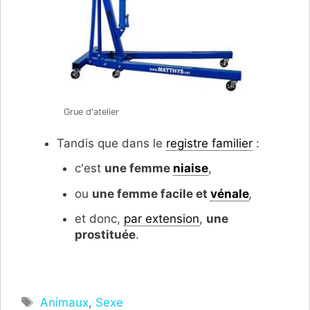
Grue d'atelier
Tandis que dans le
registre familier
:
c'est
une femme
niaise
,
ou
une f
emme facile et
vénale
,
et donc,
par extension
,
une
prostituée
.
Étiquettes
Animaux
,
Sexe