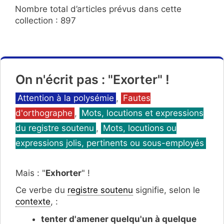
Nombre total d’articles prévus dans cette
collection : 897
On n'écrit pas : "Exorter" !
Catégories
Attention à la polysémie
,
Fautes
d'orthographe
,
Mots, locutions et expressions
du registre soutenu
,
Mots, locutions ou
expressions jolis, pertinents ou sous-employés
Mais : "
Exhorter
" !
Ce verbe du
registre soutenu
signifie, selon le
contexte
, :
tenter d'amener quelqu'un à quelque