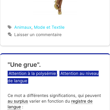
Étiquettes
Animaux
,
Mode et Textile
Laisser un commentaire
"Une grue".
Catégories
Attention à la polysémie
,
Attention au niveau
de langue
Ce mot a différentes significations, qui peuvent
au surplus
varier en fonction du
registre de
langue
: