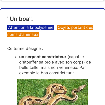
"Un boa".
Catégories
Attention à la polysémie
,
Objets portant des
noms d'animaux
Ce terme désigne :
un serpent constricteur
(capable
d'étouffer sa proie avec son corps) de
belle taille, mais non venimeux. Par
exemple le boa constricteur :