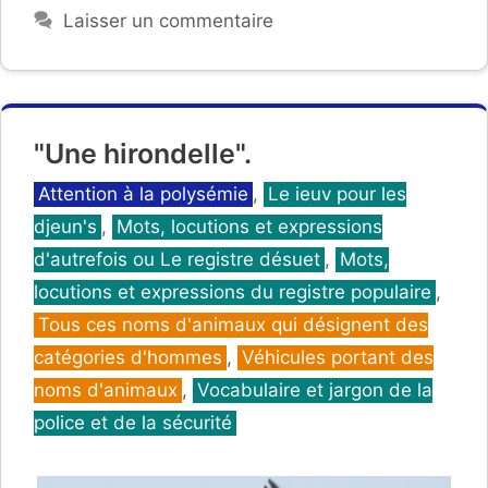
Laisser un commentaire
"Une hirondelle".
Catégories
Attention à la polysémie
,
Le ieuv pour les
djeun's
,
Mots, locutions et expressions
d'autrefois ou Le registre désuet
,
Mots,
locutions et expressions du registre populaire
,
Tous ces noms d'animaux qui désignent des
catégories d'hommes
,
Véhicules portant des
noms d'animaux
,
Vocabulaire et jargon de la
police et de la sécurité