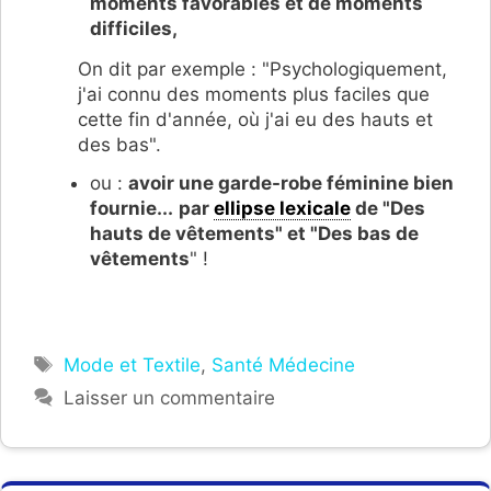
moments favorables et de moments
difficiles,
On dit par exemple : "Psychologiquement,
j'ai connu des moments plus faciles que
cette fin d'année, où j'ai eu des hauts et
des bas".
ou :
avoir une garde-robe féminine bien
fournie...
par
ellipse lexicale
de "Des
hauts de vêtements" et "Des bas de
vêtements
" !
Étiquettes
Mode et Textile
,
Santé Médecine
Laisser un commentaire