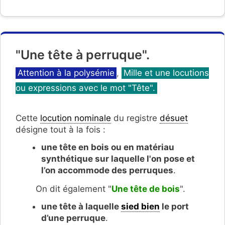
"Une tête à perruque".
Catégories
Attention à la polysémie
,
Mille et une locutions
ou expressions avec le mot "Tête".
Cette
locution nominale
du registre
désuet
désigne tout à la fois :
une tête en bois ou en matériau
synthétique sur laquelle l'on pose et
l’on accommode des perruques
.
On dit également "
Une tête de bois
".
une tête à laquelle
sied bien
le port
d’une perruque
.