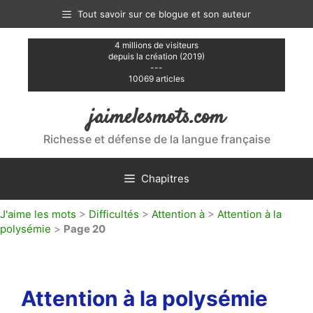
Aller
Tout savoir sur ce blogue et son auteur
au
contenu
4 millions de visiteurs
depuis la création (2019)
---
10069 articles
jaimelesmots.com
Richesse et défense de la langue française
Chapitres
J'aime les mots
>
Difficultés
>
Attention à
>
Attention à la
polysémie
>
Page 20
Attention à la polysémie