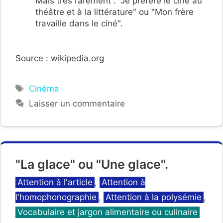
Mais très rarement : "Je préfère le ciné au
théâtre et à la littérature" ou "Mon frère
travaille dans le ciné".
Source : wikipedia.org
Étiquettes
Cinéma
Laisser un commentaire
"La glace" ou "Une glace".
Catégories
Attention à l'article
,
Attention à
l'homophonographie
,
Attention à la polysémie
,
Vocabulaire et jargon alimentaire ou culinaire