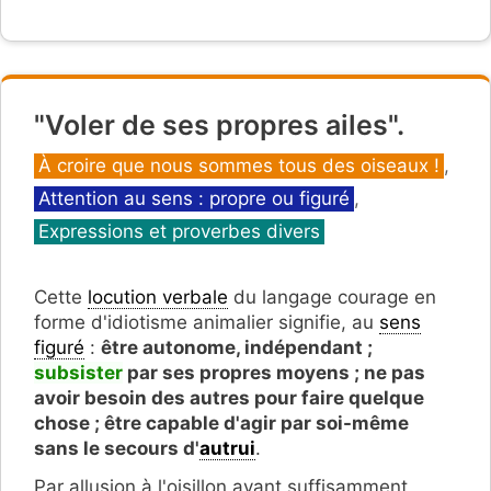
"Voler de ses propres ailes".
Catégories
À croire que nous sommes tous des oiseaux !
,
Attention au sens : propre ou figuré
,
Expressions et proverbes divers
Cette
locution verbale
du langage courage en
forme d'idiotisme animalier signifie, au
sens
figuré
:
être autonome, indépendant ;
subsister
par ses propres moyens ; ne pas
avoir besoin des autres pour faire quelque
chose ; être capable d'agir par soi-même
sans le secours d'
autrui
.
Par allusion à l'oisillon ayant suffisamment