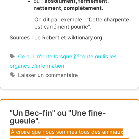
ou :
absolument, fermement,
nettement, complètement
.
On dit par exemple : "Cette charpente
est carrément pourrie".
Sources : Le Robert et wiktionary.org
Étiquettes
Ce qui m'irrite lorsque j'écoute ou lis les
organes d'information
Laisser un commentaire
"Un Bec-fin" ou "Une fine-
gueule".
Catégories
À croire que nous sommes tous des animaux