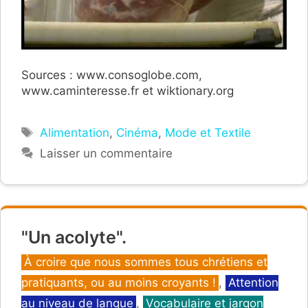
Sources : www.consoglobe.com,
www.caminteresse.fr et wiktionary.org
Étiquettes
Alimentation
,
Cinéma
,
Mode et Textile
Laisser un commentaire
"Un acolyte".
Catégories
À croire que nous sommes tous chrétiens et
pratiquants, ou au moins croyants !
,
Attention
au niveau de langue
,
Vocabulaire et jargon