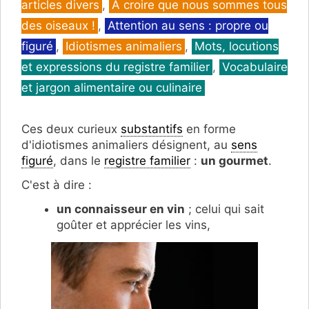
articles divers
,
À croire que nous sommes tous
des oiseaux !
,
Attention au sens : propre ou
figuré
,
Idiotismes animaliers
,
Mots, locutions
et expressions du registre familier
,
Vocabulaire
et jargon alimentaire ou culinaire
Ces deux curieux
substantifs
en forme
d'idiotismes animaliers désignent, au
sens
figuré
, dans le
registre familier
:
un gourmet
.
C'est à dire :
un connaisseur en vin
; celui qui sait
goûter et apprécier les vins,