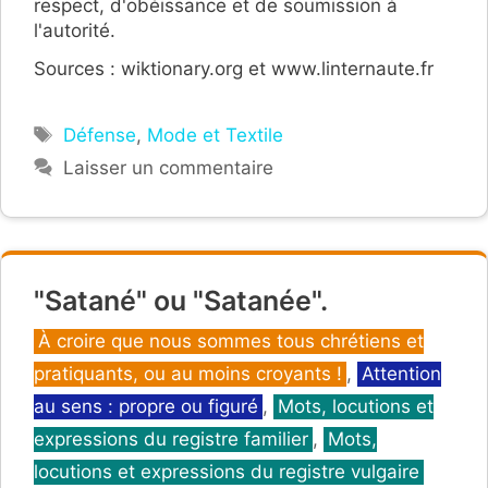
respect, d'obéissance et de soumission à
l'autorité.
Sources : wiktionary.org et www.linternaute.fr
Étiquettes
Défense
,
Mode et Textile
Laisser un commentaire
"Satané" ou "Satanée".
Catégories
À croire que nous sommes tous chrétiens et
pratiquants, ou au moins croyants !
,
Attention
au sens : propre ou figuré
,
Mots, locutions et
expressions du registre familier
,
Mots,
locutions et expressions du registre vulgaire