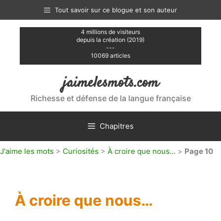
Aller
Tout savoir sur ce blogue et son auteur
au
contenu
4 millions de visiteurs
depuis la création (2019)
---
10069 articles
jaimelesmots.com
Richesse et défense de la langue française
Chapitres
J'aime les mots
>
Curiosités
>
À croire que nous...
>
Page 10
À croire que nous…