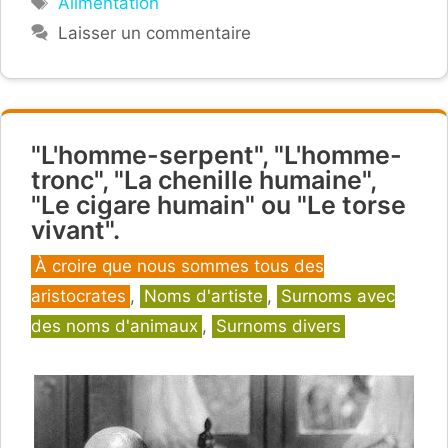
Alimentation
Laisser un commentaire
"L'homme-serpent", "L'homme-
tronc", "La chenille humaine",
"Le cigare humain" ou "Le torse
vivant".
Catégories
À croire que nous sommes tous des
aristocrates
,
Noms d'artiste
,
Surnoms avec
des noms d'animaux
,
Surnoms divers