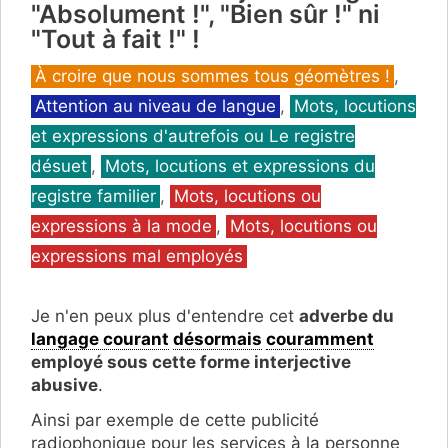
"Absolument !", "Bien sûr !" ni
"Tout à fait !" !
Catégories
À croire que nous sommes tous géomètres !
,
Attention au niveau de langue
,
Mots, locutions
et expressions d'autrefois ou Le registre
désuet
,
Mots, locutions et expressions du
registre familier
,
Mots, locutions ou
expressions à la mode
,
Mots, locutions ou
expressions mal employés
Je n'en peux plus d'entendre cet
adverbe du
langage courant
désormais
couramment
employé sous cette forme interjective
abusive
.
Ainsi par exemple de cette publicité
radiophonique pour les services à la personne