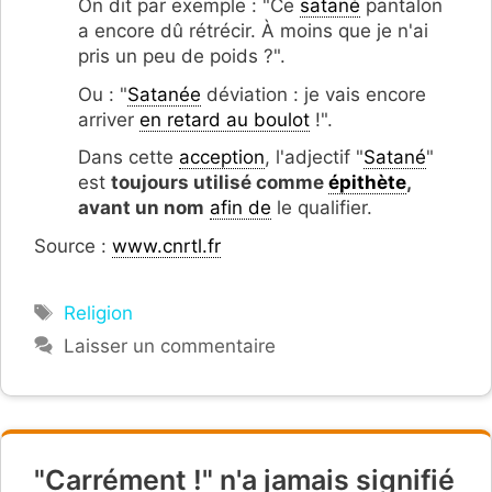
On dit par exemple : "Ce
satané
pantalon
a encore dû rétrécir. À moins que je n'ai
pris un peu de poids ?".
Ou : "
Satanée
déviation : je vais encore
arriver
en retard au boulot
!".
Dans cette
acception
, l'adjectif "
Satané
"
est
toujours utilisé comme
épithète
,
avant un nom
afin de
le qualifier.
Source :
www.cnrtl.fr
Étiquettes
Religion
Laisser un commentaire
"Carrément !" n'a jamais signifié