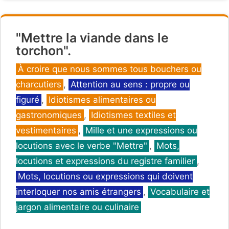
"Mettre la viande dans le
torchon".
Catégories
À croire que nous sommes tous bouchers ou
charcutiers
,
Attention au sens : propre ou
figuré
,
Idiotismes alimentaires ou
gastronomiques
,
Idiotismes textiles et
vestimentaires
,
Mille et une expressions ou
locutions avec le verbe "Mettre"
,
Mots,
locutions et expressions du registre familier
,
Mots, locutions ou expressions qui doivent
interloquer nos amis étrangers
,
Vocabulaire et
jargon alimentaire ou culinaire