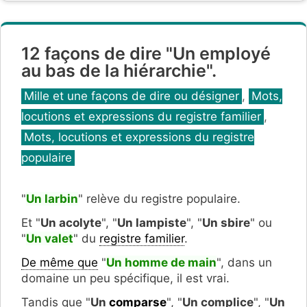
12 façons de dire "Un employé
au bas de la hiérarchie".
Catégories
Mille et une façons de dire ou désigner
,
Mots,
locutions et expressions du registre familier
,
Mots, locutions et expressions du registre
populaire
"
Un larbin
" relève du registre populaire.
Et "
Un acolyte
", "
Un lampiste
", "
Un sbire
" ou
"
Un valet
" du
registre familier
.
De même que
"
Un homme de main
", dans un
domaine un peu spécifique, il est vrai.
Tandis que "
Un
comparse
", "
Un complice
", "
Un