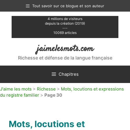
Aller
Tout savoir sur ce blogue et son auteur
au
contenu
4 millions de visiteurs
depuis la création (2019)
---
10069 articles
jaimelesmots.com
Richesse et défense de la langue française
Chapitres
J'aime les mots
>
Richesse
>
Mots, locutions et expressions
du registre familier
>
Page 30
Mots, locutions et