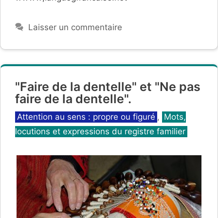
Laisser un commentaire
"Faire de la dentelle" et "Ne pas
faire de la dentelle".
Catégories
Attention au sens : propre ou figuré
,
Mots,
locutions et expressions du registre familier