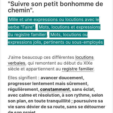
"Suivre son petit bonhomme de
chemin".
Catégories
Mille et une expressions ou locutions avec le
verbe "Faire"
,
Mots, locutions et expressions
du registre familier
,
Mots, locutions ou
expressions jolis, pertinents ou sous-employés
J'aime beaucoup ces différentes
locutions
verbales
, qui remontent au début du XIXe
siècle et appartiennent au
registre familier
.
Elles signifient :
avancer doucement,
progresser lentement mais sûrement,
régulièrement,
constamment
, sans éclat,
avec calme et résolution, à son rythme, selon
son plan, en toute tranquillité ; poursuivre sa
vie sans dévier de sa route, sans se détourner
de son projet
.