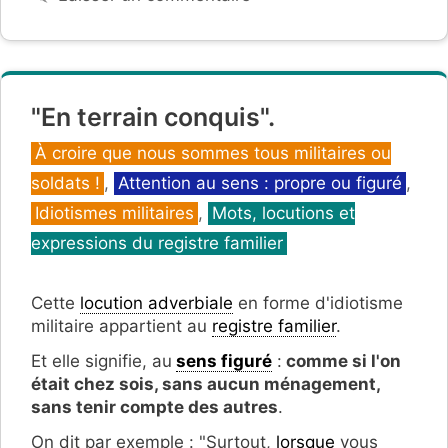
"En terrain conquis".
Catégories
À croire que nous sommes tous militaires ou
soldats !
,
Attention au sens : propre ou figuré
,
Idiotismes militaires
,
Mots, locutions et
expressions du registre familier
Cette
locution adverbiale
en forme d'idiotisme
militaire appartient au
registre familier
.
Et elle signifie, au
sens figuré
:
comme si l'on
était chez sois, sans aucun ménagement,
sans tenir compte des autres
.
On dit par exemple : "Surtout,
lorsque
vous