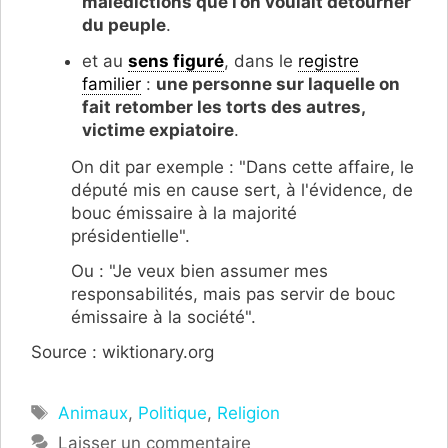
malédictions que l’on voulait détourner
du peuple
.
et au
sens figuré
, dans le
registre
familier
:
une personne sur laquelle on
fait retomber les torts des autres,
victime expiatoire
.
On dit par exemple : "Dans cette affaire, le
député mis en cause sert, à l'évidence, de
bouc émissaire à la majorité
présidentielle".
Ou : "Je veux bien assumer mes
responsabilités, mais pas servir de bouc
émissaire à la société".
Source : wiktionary.org
Étiquettes
Animaux
,
Politique
,
Religion
Laisser un commentaire