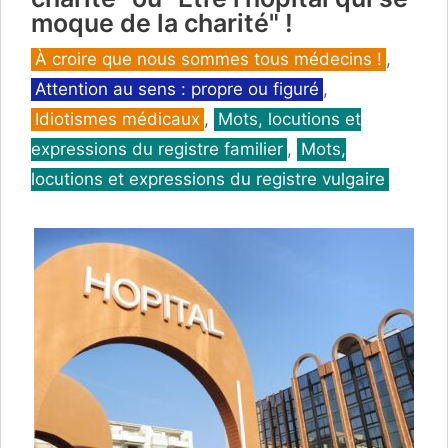
moque de la charité" !
Catégories
À croire que nous sommes tous médecins !
,
Attention au sens : propre ou figuré
,
Idiotismes médicaux
,
Mots, locutions et
expressions du registre familier
,
Mots,
locutions et expressions du registre vulgaire