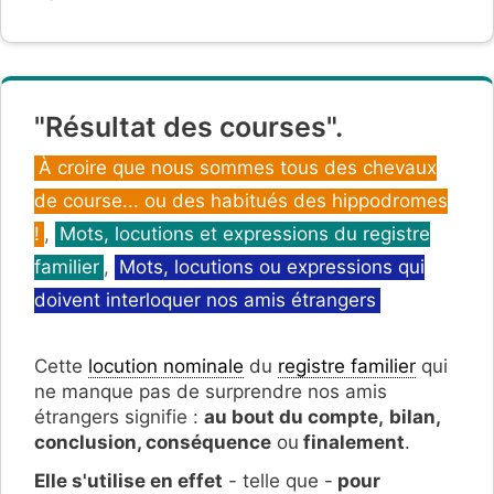
"Résultat des courses".
Catégories
À croire que nous sommes tous des chevaux
de course... ou des habitués des hippodromes
!
,
Mots, locutions et expressions du registre
familier
,
Mots, locutions ou expressions qui
doivent interloquer nos amis étrangers
Cette
locution nominale
du
registre familier
qui
ne manque pas de surprendre nos amis
étrangers signifie :
au bout du compte,
bilan,
conclusion,
conséquence
ou
finalement
.
Elle s'utilise en effet
- telle que -
pour