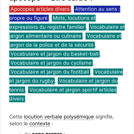
Catégories
Apocopes articles divers
,
Attention au sens :
propre ou figuré
,
Mots, locutions et
expressions du registre familier
,
Vocabulaire et
jargon alimentaire ou culinaire
,
Vocabulaire et
jargon de la police et de la sécurité
,
Vocabulaire et jargon du basket-ball
,
Vocabulaire et jargon du cyclisme
,
Vocabulaire et jargon du football
,
Vocabulaire
et jargon du rugby
,
Vocabulaire et jargon du
tennis
,
Vocabulaire et jargon sportif articles
divers
Cette
locution verbale
polysémique
signifie,
selon le
contexte
:
au
sens propre
: